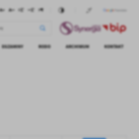
EGZAMINY
RODO
ARCHIWUM
KONTAKT
CÓW
KONKURSY
KALENDARZ
KOŁO WOLONTARIATU