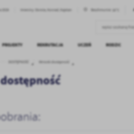
16°C
ia 2026
Imieniny: Dorota, Konrad, Kajetan
Bezchmurnie
PROJEKTY
REKRUTACJA
UCZEŃ
RODZIC
DOSTĘPNOŚĆ
Wnioski dostępność
„KOMPETENTNI W PRZYSZŁOŚCI”
EGZAMIN ÓSMOKLASISTY
REKRUTACJA 2024/2025
DOKUMENTY SZKOLNE
SAMORZĄD
RADA RODZI
DOSTĘPNOŚĆ
KALENDARZ
 dostępność
PLAN LEKCJI
pobrania: